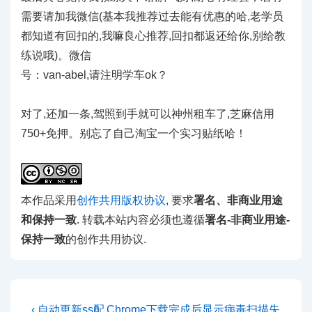
需要请加我微信(基本我推荐过去能有优惠的哈,老学员
都知道有回扣的,我嘛良心推荐,回扣都返还给你,别给教
练说哦)。微信
号：van-abel,请注明学车ok？
对了,还加一条,驾照到手就可以神州租车了,芝麻信用
750+免押。别忘了自己淘宝一个实习贴纸哈！
本作品采用
创作共用版权协议
, 要求
署名、非商业用途
和保持一致
. 转载本站内容必须也遵循
署名-非商业用途-
保持一致
的创作共用协议.
文
Previous
Next
‹ 自动更新ss配
Chrome下载完成后显示病毒扫描失