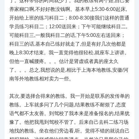
了。这样带你的时间就少了。我的教练有两个娃,自己要
养家糊口啊,不好好教没钱啊。基本早上5:30-6:00起床,
开始给上班的练习科目二；8:00-8:30接我们这样的普通
学员练习科目二；12:00送回来；下午可能继续科目二,
可能科目三,一般我科目二的话,下午5:00左右送回来；
科目三的话,基本自己练好就走了,但是有好几次他都是
晚上8:30才结束。我一直觉得他很轻松,就座车上讲讲。
但他一直喊腰疼。。。估计是肾虚或者真的座太久
了。。。总之,我想说的是,相比于上海本地教练,安徽/河
南等外地教练相对卖力一些。
其次,要选择合得来的教练。我一开始是联系的发传单的
教练。上车就多问了几个问题,结果教练不耐烦了,态度
语气都不太友善。到驾校了我本来是准备报名的,结果犹
豫了。他把我甩到驾校不管了。后来自己去科二练习场
地找的教练。坐在他们旁边看,听。觉得不错的就说自己