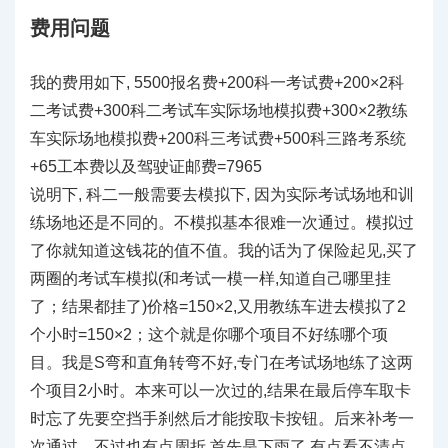
费用问题
我的费用如下, 5500报名费+200科一考试费+200×2科
二考试费+300科二考试车实际场地模拟费+300×2教练
车实际场地模拟费+200科三考试费+500科三路考系统
+65工本费以及驾驶证邮费=7965
说明下, 科二一般需要去模拟下, 因为实际考试场地和训
练场地还是不同的。不模拟基本很难一次通过。模拟过
了你就知道这钱花的值不值。我的话为了保险起见,买了
两圈的考试车模拟(和考试一模一样,知道自己哪里挂
了；结果都挂了)价格=150×2,又用教练车进去模拟了2
个小时=150×2；这个就是你哪个项目不好练哪个项
目。我是S弯和直角转弯不好,专门在考试场地练了这两
个项目2小时。本来可以一次过的,结果在最后停车取卡
时忘了先要空挡手刹然后才能按取卡按钮。后来补考一
次通过。不过也有点周折,首先是下雨了,有点看不清点