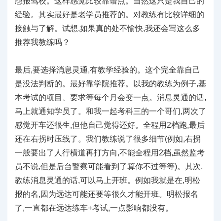
想报驾校。这样感觉比较靠谱点。当然这只是我自己的
经验。其实最好是老学员推荐的。对教练有比较详细的
接触与了解。试想,如果真的处不愉快,我还会写这么多
推荐我教练吗？
最后,要选择消息灵通,有教学经验的。这个完全靠自己
是没法判断的。最好靠学院推荐。以我的教练为例子,基
本考试的项目、要求等每个月会变一点。消息灵通的话,
马上就通知学员了。和我一起考科三的一个哥们,两次了
感觉开车还很生,但他自己觉得还好。全程用2档跑,最后
还在右拐时压线了。我们教练说了很多细节(例如,右拐
一般要出了人行横道再打方向,不能全程用2档,虽然监考
员不说,但是后台警察可能看到了算你不过等等)。其次,
教练消息灵通的话,可以马上开班。例如我就是在,明松
报的名,因为远达可能还要等很久才能开班。明松报名
了,一直都在远达练车+考试,一点影响都没有。