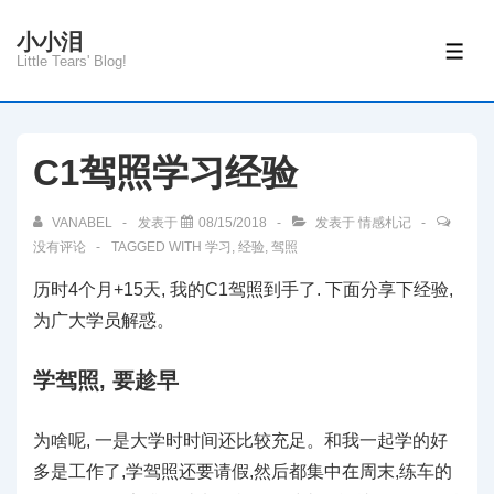
↓
小小泪
Skip
菜
Little Tears' Blog!
单
to
Main
Content
C1驾照学习经验
VANABEL
发表于
08/15/2018
发表于
情感札记
没有评论
TAGGED WITH
学习
,
经验
,
驾照
历时4个月+15天, 我的C1驾照到手了. 下面分享下经验,
为广大学员解惑。
学驾照, 要趁早
为啥呢, 一是大学时时间还比较充足。和我一起学的好
多是工作了,学驾照还要请假,然后都集中在周末,练车的