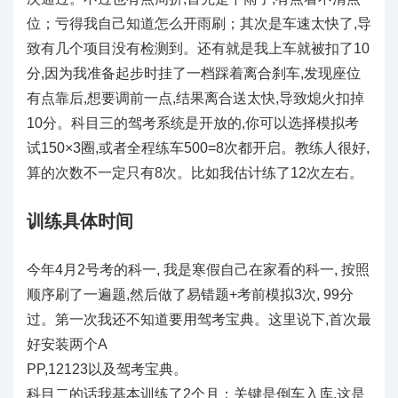
位；亏得我自己知道怎么开雨刷；其次是车速太快了,导
致有几个项目没有检测到。还有就是我上车就被扣了10
分,因为我准备起步时挂了一档踩着离合刹车,发现座位
有点靠后,想要调前一点,结果离合送太快,导致熄火扣掉
10分。科目三的驾考系统是开放的,你可以选择模拟考
试150×3圈,或者全程练车500=8次都开启。教练人很好,
算的次数不一定只有8次。比如我估计练了12次左右。
训练具体时间
今年4月2号考的科一, 我是寒假自己在家看的科一, 按照
顺序刷了一遍题,然后做了易错题+考前模拟3次, 99分
过。第一次我还不知道要用驾考宝典。这里说下,首次最
好安装两个A
PP,12123以及驾考宝典。
科目二的话我基本训练了2个月；关键是倒车入库,这是