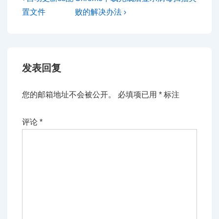
Post
Post
章
置文件
败的解决办法 ›
is
is
导
航
发表回复
您的邮箱地址不会被公开。
必填项已用
*
标注
评论
*