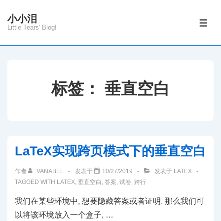
↓
小小泪
Skip
菜
Little Tears' Blog!
单
to
Main
Content
标签：
垂直空白
LaTeX实现跨页模式下的垂直空白
作者
VANABEL
发表于
10/27/2019
发表于
LATEX
TAGGED WITH
LATEX
,
垂直空白
,
答案
,
试卷
,
跨行
我们在某些环境中, 想要隐藏答案或者证明. 那么我们可
以将该环境放入一个盒子, …