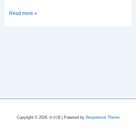
LaTeX
Read more »
实
现
跨
页
模
式
下
的
垂
直
空
白
Copyright © 2026
小小泪
| Powered by
Responsive Theme